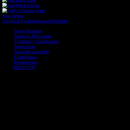
Jugar
Jugar
Jugar
Más juegos
Facebook
Twitter
Instagram
YouTube
Sobre Nosotros
Aviso de Privacidad
Términos y Condiciones
Juego Justo
Juego Responsable
Contáctenos
Promociones
DESKTOP
Betcha.pa es operado por ONJOC, CORP. una compañía registrada
en la República de Panamá, autorizada y regulada por la Junta de
Control de Juegos de la Repúlblica de Panamá a través del Contrato
de Admnistración y Operación de Juegos de Suerte y Azar a través
de Internet No. JCJ-03-2020, debidamente refrendado por la
Contraloría de la República de Panamá el día 15 de junio de 2020
con oficinas en Urbanización Costa del Este, PH Plaza Real,
Oficina 403, Corregimiento de Juan Díaz, República de Panamá,
localizables al telefóno +(507) 304-8693 y correo electrónico
info@onjoc.com