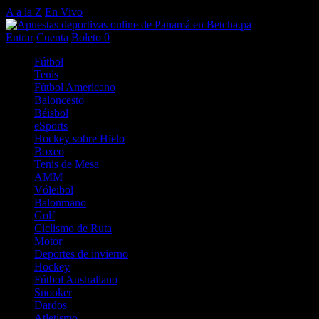
A a la Z
En Vivo
Entrar
Cuenta
Boleto
0
Fútbol
Tenis
Fútbol Americano
Baloncesto
Béisbol
eSports
Hockey sobre Hielo
Boxeo
Tenis de Mesa
AMM
Vóleibol
Balonmano
Golf
Ciclismo de Ruta
Motor
Deportes de invierno
Hockey
Fútbol Australiano
Snooker
Dardos
Atletismo