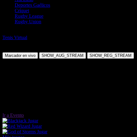
Deportes Gaélicos
Críquet
Rugby League
Rugby Union
Tenis
Tenis Virtual
Micael Barela-Leon Rees
Jueves, 09 Jul 2026 12:49:00
Marcador en vivo
SHOW_AUG_STREAM
SHOW_REG_STREAM
Ir a Evento
Jugar
Jugar
Jugar