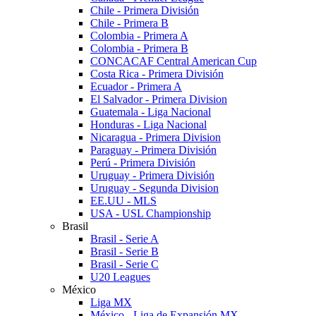
Chile - Primera División
Chile - Primera B
Colombia - Primera A
Colombia - Primera B
CONCACAF Central American Cup
Costa Rica - Primera División
Ecuador - Primera A
El Salvador - Primera Division
Guatemala - Liga Nacional
Honduras - Liga Nacional
Nicaragua - Primera Division
Paraguay - Primera División
Perú - Primera División
Uruguay - Primera División
Uruguay - Segunda Division
EE.UU - MLS
USA - USL Championship
Brasil
Brasil - Serie A
Brasil - Serie B
Brasil - Serie C
U20 Leagues
México
Liga MX
México - Liga de Expansión MX