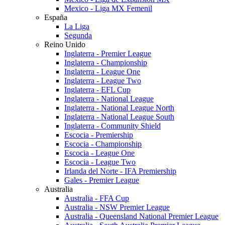
Mexico - Liga MX Femenil
España
La Liga
Segunda
Reino Unido
Inglaterra - Premier League
Inglaterra - Championship
Inglaterra - League One
Inglaterra - League Two
Inglaterra - EFL Cup
Inglaterra - National League
Inglaterra - National League North
Inglaterra - National League South
Inglaterra - Community Shield
Escocia - Premiership
Escocia - Championship
Escocia - League One
Escocia - League Two
Irlanda del Norte - IFA Premiership
Gales - Premier League
Australia
Australia - FFA Cup
Australia - NSW Premier League
Australia - Queensland National Premier League