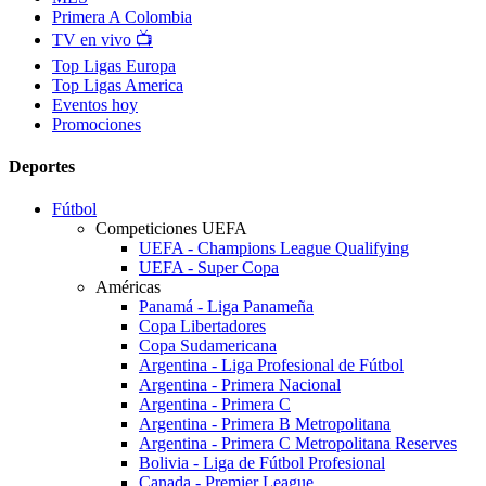
Primera A Colombia
TV en vivo 📺
Top Ligas Europa
Top Ligas America
Eventos hoy
Promociones
Deportes
Fútbol
Competiciones UEFA
UEFA - Champions League Qualifying
UEFA - Super Copa
Américas
Panamá - Liga Panameña
Copa Libertadores
Copa Sudamericana
Argentina - Liga Profesional de Fútbol
Argentina - Primera Nacional
Argentina - Primera C
Argentina - Primera B Metropolitana
Argentina - Primera C Metropolitana Reserves
Bolivia - Liga de Fútbol Profesional
Canada - Premier League