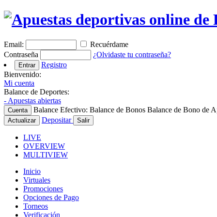
Email:
Recuérdame
Contraseña
¿Olvidaste tu contraseña?
Registro
Bienvenido:
Mi cuenta
Balance de Deportes
:
-
Apuestas abiertas
Balance Efectivo:
Balance de Bonos
Balance de Bono de A
Cuenta
Depositar
Actualizar
Salir
LIVE
OVERVIEW
MULTIVIEW
Inicio
Virtuales
Promociones
Opciones de Pago
Torneos
Verificación