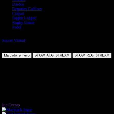
Dardos
Deportes Gaélicos
Críquet
Rugby League
Rugby Union
Padel
Fútbol
Soccer Virtual
Liverpool V Sunderland
Jueves, 09 Jul 2026 12:55:00
Marcador en vivo
SHOW_AUG_STREAM
SHOW_REG_STREAM
Ir a Evento
Jugar