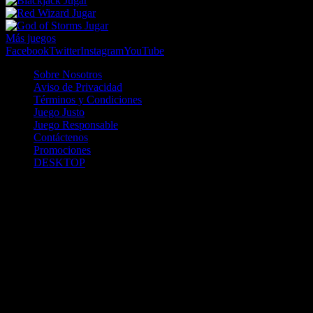
Jugar
Jugar
Jugar
Más juegos
Facebook
Twitter
Instagram
YouTube
Sobre Nosotros
Aviso de Privacidad
Términos y Condiciones
Juego Justo
Juego Responsable
Contáctenos
Promociones
DESKTOP
Betcha.pa es operado por ONJOC, CORP. una compañía registrada
en la República de Panamá, autorizada y regulada por la Junta de
Control de Juegos de la Repúlblica de Panamá a través del Contrato
de Admnistración y Operación de Juegos de Suerte y Azar a través
de Internet No. JCJ-03-2020, debidamente refrendado por la
Contraloría de la República de Panamá el día 15 de junio de 2020
con oficinas en Urbanización Costa del Este, PH Plaza Real,
Oficina 403, Corregimiento de Juan Díaz, República de Panamá,
localizables al telefóno +(507) 304-8693 y correo electrónico
info@onjoc.com