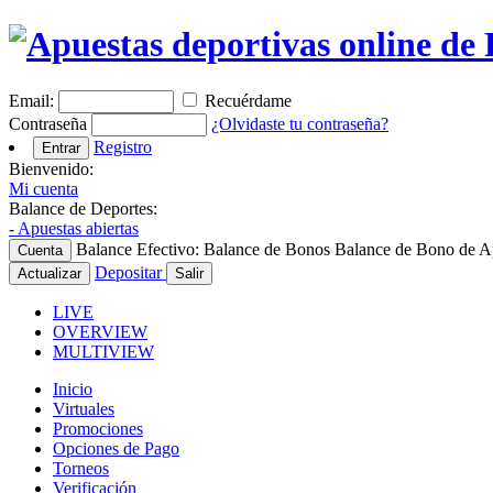
Email:
Recuérdame
Contraseña
¿Olvidaste tu contraseña?
Registro
Bienvenido:
Mi cuenta
Balance de Deportes
:
-
Apuestas abiertas
Balance Efectivo:
Balance de Bonos
Balance de Bono de A
Cuenta
Depositar
Actualizar
Salir
LIVE
OVERVIEW
MULTIVIEW
Inicio
Virtuales
Promociones
Opciones de Pago
Torneos
Verificación