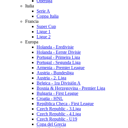
Oberliga
Italia
Serie A
Coppa Italia
Francia
Super Cup
Ligue 1
Ligue 2
Europa
Holanda - Eredivisie
Holanda - Eerste Divisie
Portugal - Primeira Liga
Portugal - Segunda Liga
Armenia - Premier League
Austria - Bundesliga
Austria - 2. Liga
Belgica - 1ra División A
Bosnia & Herzegovina - Premier Liga
Bulgaria - First League
Croatia - HNL
República Checa - First League
Czech Republic - 3.Liga
Czech Republic - 4.Liga
Czech Republic - U19
Copa del Grecia