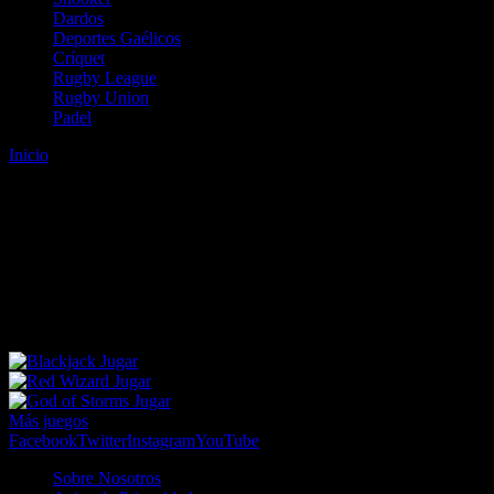
Dardos
Deportes Gaélicos
Críquet
Rugby League
Rugby Union
Padel
Inicio
Error
ERROR 404 - NO SE HA ENCONTRADO EL
ARCHIVO
Lo sentimos pero no se ha podido localizar la página que estás
buscando. Es posible que hayas introducido una URL errónea o que
se haya producido un cambio en la dirección web. Para recibir
ayuda sobre la página a la que quieres acceder visita nuestro map
Jugar
Jugar
Jugar
Más juegos
Facebook
Twitter
Instagram
YouTube
Sobre Nosotros