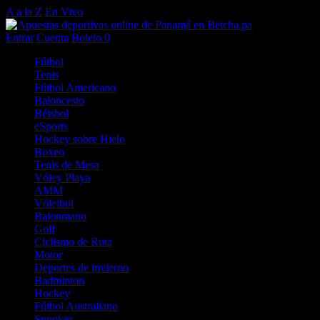
A a la Z
En Vivo
Entrar
Cuenta
Boleto
0
Fútbol
Tenis
Fútbol Americano
Baloncesto
Béisbol
eSports
Hockey sobre Hielo
Boxeo
Tenis de Mesa
Vóley Playa
AMM
Vóleibol
Balonmano
Golf
Ciclismo de Ruta
Motor
Deportes de invierno
Badminton
Hockey
Fútbol Australiano
Snooker