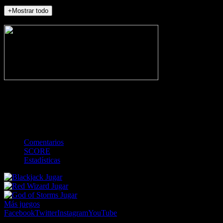
+Mostrar todo
NO_INCIDENTS
-
Gol
Tarjeta amarilla
Roja
Córner
Penalti
FKIC
Sustitución
0
-
-
-
-
-
-
0
-
-
-
-
-
-
Comentarios
SCORE
Estadísticas
Jugar
Jugar
Jugar
Más juegos
Facebook
Twitter
Instagram
YouTube