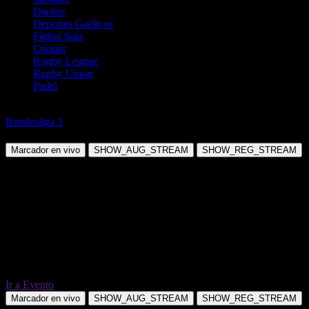
Dardos
Deportes Gaélicos
Fútbol Sala
Críquet
Rugby League
Rugby Union
Padel
Fútbol
Bundesliga 3
SC Verl vs TSV 1860 München
Marcador en vivo
SHOW_AUG_STREAM
SHOW_REG_STREAM
Ir a Evento
Marcador en vivo
SHOW_AUG_STREAM
SHOW_REG_STREAM