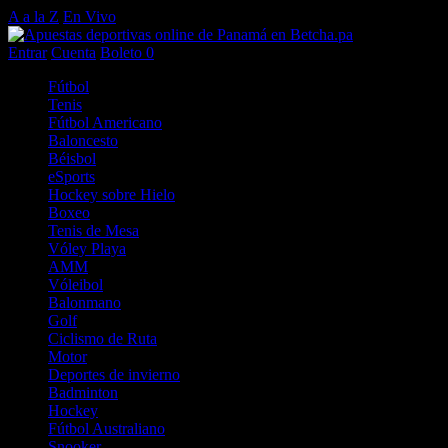
A a la Z
En Vivo
Entrar
Cuenta
Boleto
0
Fútbol
Tenis
Fútbol Americano
Baloncesto
Béisbol
eSports
Hockey sobre Hielo
Boxeo
Tenis de Mesa
Vóley Playa
AMM
Vóleibol
Balonmano
Golf
Ciclismo de Ruta
Motor
Deportes de invierno
Badminton
Hockey
Fútbol Australiano
Snooker