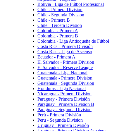
Bolivia - Liga de Fútbol Profesional
Chile - Primera División
Chile - Segunda Division
Chile - Primera B
Chile - Tercera Division
Colombia - Primera A
Colombia - Primera B
Colombia - Liga Antioqueña de Fútbol
Costa Rica - Primera División
Costa Rica - Liga de Ascenso
Ecuador - Primera A
El Salvador - Primera Division
El Salvador - Reserve League
Guatemala - Liga Nacional
Guatemala - Primera Division
Guatemala - Segunda Division
Honduras - Liga Nacional
Nicaragua - Primera Division
Paraguay - Primera División
Paraguay - Primera Division B
Paraguay - Segunda Division
Perú - Primera División
Peru - Segunda Division
Uruguay - Primera División
Uruguay - Primera Division Amateur