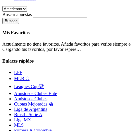
Buscar apuestas
Buscar
Mis Favoritos
Actualmente no tiene favoritos. Añada favoritos para verlos siempre a
Cargando tus favoritos, por favor espere…
Enlaces rápidos
LPF
MLB ⚾
Leagues Cup🏆
Amistosos Clubes Elite
Amistosos Clubes
Cuotas Mejoradas 🚀
Liga de Argentina
Brasil - Serie A
Liga MX
MLS
Primera A Colombia