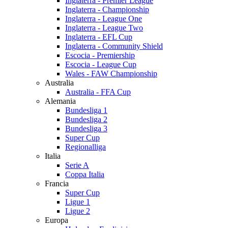
Inglaterra - Premier League
Inglaterra - Championship
Inglaterra - League One
Inglaterra - League Two
Inglaterra - EFL Cup
Inglaterra - Community Shield
Escocia - Premiership
Escocia - League Cup
Wales - FAW Championship
Australia
Australia - FFA Cup
Alemania
Bundesliga 1
Bundesliga 2
Bundesliga 3
Super Cup
Regionalliga
Italia
Serie A
Coppa Italia
Francia
Super Cup
Ligue 1
Ligue 2
Europa