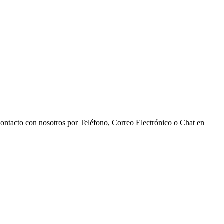
n contacto con nosotros por Teléfono, Correo Electrónico o Chat en