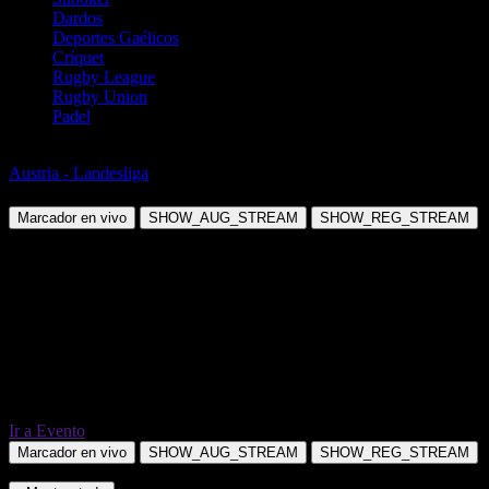
Dardos
Deportes Gaélicos
Críquet
Rugby League
Rugby Union
Padel
Fútbol
Austria - Landesliga
FC 1980 Wien vs Simmeringer SC
Marcador en vivo
SHOW_AUG_STREAM
SHOW_REG_STREAM
Ir a Evento
Marcador en vivo
SHOW_AUG_STREAM
SHOW_REG_STREAM