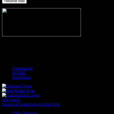
+Mostrar todo
NO_INCIDENTS
-
Gol
Tarjeta amarilla
Roja
Córner
Penalti
FKIC
Sustitución
0
-
-
-
-
-
-
0
-
-
-
-
-
-
Comentarios
SCORE
Estadísticas
Jugar
Jugar
Jugar
Más juegos
Facebook
Twitter
Instagram
YouTube
Sobre Nosotros