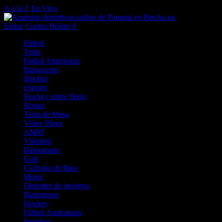
A a la Z
En Vivo
Entrar
Cuenta
Boleto
0
Fútbol
Tenis
Fútbol Americano
Baloncesto
Béisbol
eSports
Hockey sobre Hielo
Boxeo
Tenis de Mesa
Vóley Playa
AMM
Vóleibol
Balonmano
Golf
Ciclismo de Ruta
Motor
Deportes de invierno
Badminton
Hockey
Fútbol Australiano
Snooker