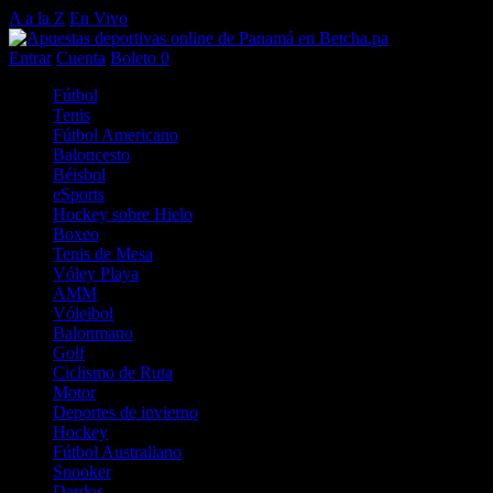
A a la Z
En Vivo
Entrar
Cuenta
Boleto
0
Fútbol
Tenis
Fútbol Americano
Baloncesto
Béisbol
eSports
Hockey sobre Hielo
Boxeo
Tenis de Mesa
Vóley Playa
AMM
Vóleibol
Balonmano
Golf
Ciclismo de Ruta
Motor
Deportes de invierno
Hockey
Fútbol Australiano
Snooker
Dardos