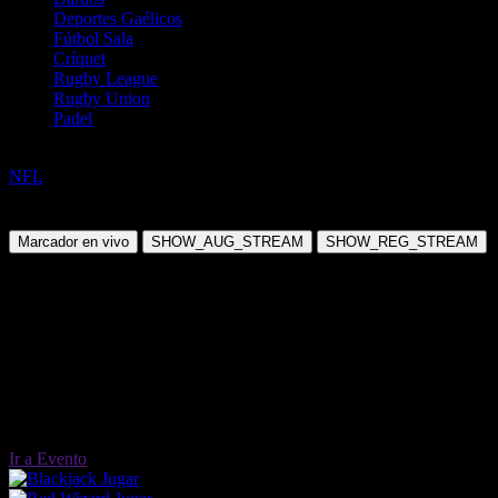
Deportes Gaélicos
Fútbol Sala
Críquet
Rugby League
Rugby Union
Padel
Fútbol Americano
NFL
Minnesota vs Pittsburgh (Played @ Croke Park - Dublin, IE)
Domingo, 28 Sep 2025 08:30:00
Marcador en vivo
SHOW_AUG_STREAM
SHOW_REG_STREAM
Ir a Evento
Jugar