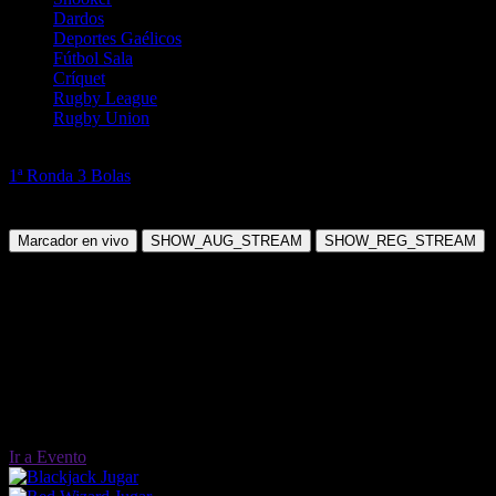
Dardos
Deportes Gaélicos
Fútbol Sala
Críquet
Rugby League
Rugby Union
Golf
1ª Ronda 3 Bolas
Edoardo Molinari vs Sam Stevens vs Ryan Gerard
Jueves, 12 Jun 2025 07:24:00
Marcador en vivo
SHOW_AUG_STREAM
SHOW_REG_STREAM
Ir a Evento
Jugar