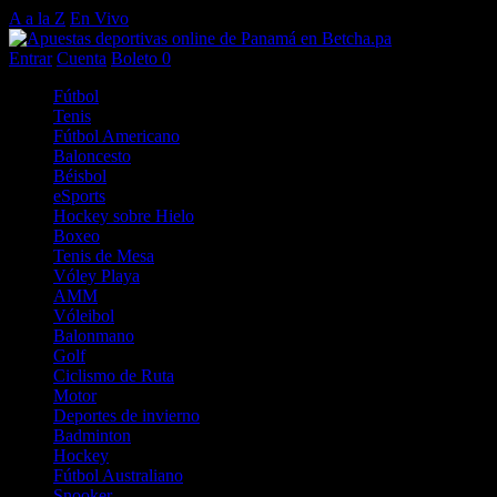
A a la Z
En Vivo
Entrar
Cuenta
Boleto
0
Fútbol
Tenis
Fútbol Americano
Baloncesto
Béisbol
eSports
Hockey sobre Hielo
Boxeo
Tenis de Mesa
Vóley Playa
AMM
Vóleibol
Balonmano
Golf
Ciclismo de Ruta
Motor
Deportes de invierno
Badminton
Hockey
Fútbol Australiano
Snooker