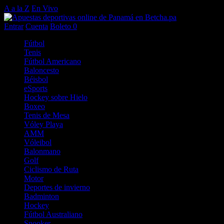
A a la Z
En Vivo
Entrar
Cuenta
Boleto
0
Fútbol
Tenis
Fútbol Americano
Baloncesto
Béisbol
eSports
Hockey sobre Hielo
Boxeo
Tenis de Mesa
Vóley Playa
AMM
Vóleibol
Balonmano
Golf
Ciclismo de Ruta
Motor
Deportes de invierno
Badminton
Hockey
Fútbol Australiano
Snooker