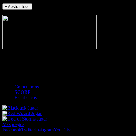
+Mostrar todo
NO_INCIDENTS
-
Gol
Tarjeta amarilla
Roja
Córner
Penalti
FKIC
Sustitución
0
-
-
-
-
-
-
0
-
-
-
-
-
-
Comentarios
SCORE
Estadísticas
Jugar
Jugar
Jugar
Más juegos
Facebook
Twitter
Instagram
YouTube