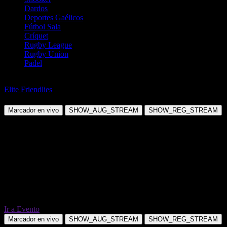
Dardos
Deportes Gaélicos
Fútbol Sala
Críquet
Rugby League
Rugby Union
Padel
Fútbol
Elite Friendlies
Desportiva Ferroviaria ES vs Defensa Y Justicia
Marcador en vivo
SHOW_AUG_STREAM
SHOW_REG_STREAM
Ir a Evento
Marcador en vivo
SHOW_AUG_STREAM
SHOW_REG_STREAM