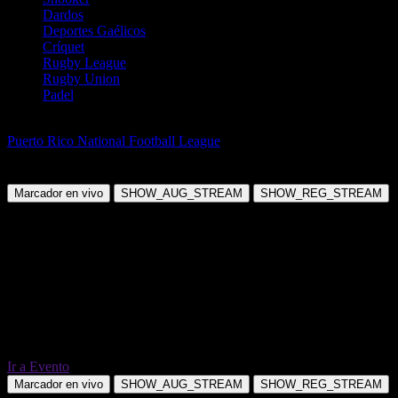
Dardos
Deportes Gaélicos
Críquet
Rugby League
Rugby Union
Padel
Fútbol
Puerto Rico National Football League
San Juan FC Puerto Rico vs
Edusoccer
Marcador en vivo
SHOW_AUG_STREAM
SHOW_REG_STREAM
Ir a Evento
Marcador en vivo
SHOW_AUG_STREAM
SHOW_REG_STREAM