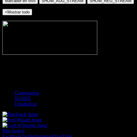
Marcador en vivo
SHOW_AUG_STREAM
SHOW_REG_STREAM
+Mostrar todo
NO_INCIDENTS
-
Gol
Tarjeta amarilla
Roja
Córner
Penalti
FKIC
Sustitución
0
-
-
-
-
-
-
0
-
-
-
-
-
-
Comentarios
SCORE
Estadísticas
Jugar
Jugar
Jugar
Más juegos
Facebook
Twitter
Instagram
YouTube