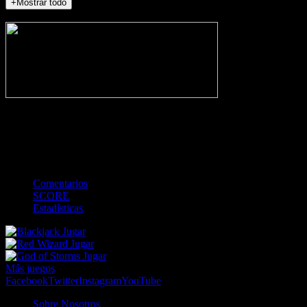
+Mostrar todo
NO_INCIDENTS
-
Gol
Tarjeta amarilla
Roja
Córner
Penalti
FKIC
Sustitución
0
-
-
-
-
-
-
0
-
-
-
-
-
-
Comentarios
SCORE
Estadísticas
Jugar
Jugar
Jugar
Más juegos
Facebook
Twitter
Instagram
YouTube
Sobre Nosotros