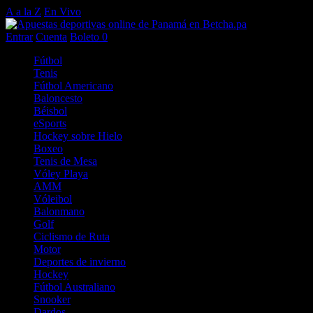
A a la Z
En Vivo
Entrar
Cuenta
Boleto
0
Fútbol
Tenis
Fútbol Americano
Baloncesto
Béisbol
eSports
Hockey sobre Hielo
Boxeo
Tenis de Mesa
Vóley Playa
AMM
Vóleibol
Balonmano
Golf
Ciclismo de Ruta
Motor
Deportes de invierno
Hockey
Fútbol Australiano
Snooker
Dardos