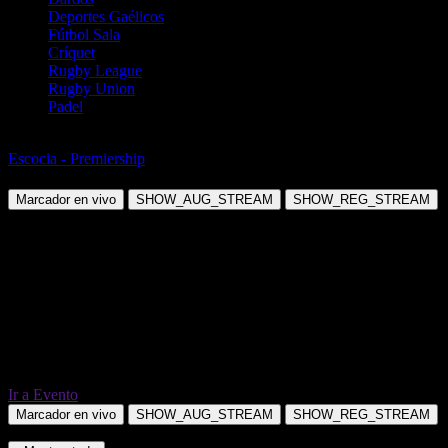
Deportes Gaélicos
Fútbol Sala
Críquet
Rugby League
Rugby Union
Padel
Fútbol
Escocia - Premiership
Falkirk vs Motherwell
Marcador en vivo
SHOW_AUG_STREAM
SHOW_REG_STREAM
Ir a Evento
Marcador en vivo
SHOW_AUG_STREAM
SHOW_REG_STREAM