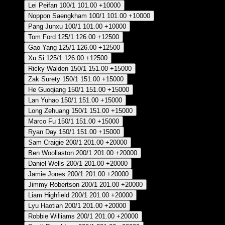
Lei Peifan
100/1
101.00
+10000
Noppon Saengkham
100/1
101.00
+10000
Pang Junxu
100/1
101.00
+10000
Tom Ford
125/1
126.00
+12500
Gao Yang
125/1
126.00
+12500
Xu Si
125/1
126.00
+12500
Ricky Walden
150/1
151.00
+15000
Zak Surety
150/1
151.00
+15000
He Guoqiang
150/1
151.00
+15000
Lan Yuhao
150/1
151.00
+15000
Long Zehuang
150/1
151.00
+15000
Marco Fu
150/1
151.00
+15000
Ryan Day
150/1
151.00
+15000
Sam Craigie
200/1
201.00
+20000
Ben Woollaston
200/1
201.00
+20000
Daniel Wells
200/1
201.00
+20000
Jamie Jones
200/1
201.00
+20000
Jimmy Robertson
200/1
201.00
+20000
Liam Highfield
200/1
201.00
+20000
Lyu Haotian
200/1
201.00
+20000
Robbie Williams
200/1
201.00
+20000