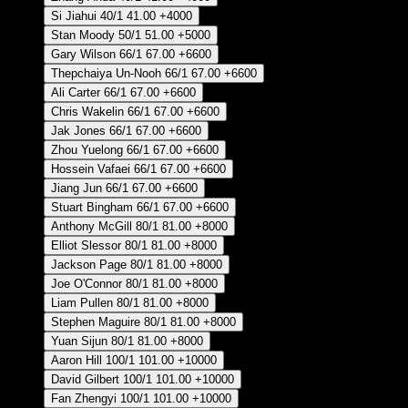
Si Jiahui
40/1
41.00
+4000
Stan Moody
50/1
51.00
+5000
Gary Wilson
66/1
67.00
+6600
Thepchaiya Un-Nooh
66/1
67.00
+6600
Ali Carter
66/1
67.00
+6600
Chris Wakelin
66/1
67.00
+6600
Jak Jones
66/1
67.00
+6600
Zhou Yuelong
66/1
67.00
+6600
Hossein Vafaei
66/1
67.00
+6600
Jiang Jun
66/1
67.00
+6600
Stuart Bingham
66/1
67.00
+6600
Anthony McGill
80/1
81.00
+8000
Elliot Slessor
80/1
81.00
+8000
Jackson Page
80/1
81.00
+8000
Joe O'Connor
80/1
81.00
+8000
Liam Pullen
80/1
81.00
+8000
Stephen Maguire
80/1
81.00
+8000
Yuan Sijun
80/1
81.00
+8000
Aaron Hill
100/1
101.00
+10000
David Gilbert
100/1
101.00
+10000
Fan Zhengyi
100/1
101.00
+10000