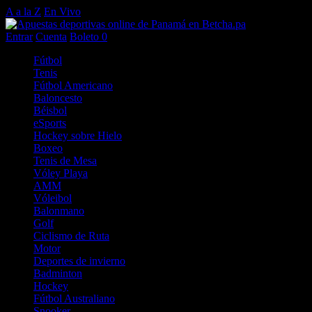
A a la Z
En Vivo
Entrar
Cuenta
Boleto
0
Fútbol
Tenis
Fútbol Americano
Baloncesto
Béisbol
eSports
Hockey sobre Hielo
Boxeo
Tenis de Mesa
Vóley Playa
AMM
Vóleibol
Balonmano
Golf
Ciclismo de Ruta
Motor
Deportes de invierno
Badminton
Hockey
Fútbol Australiano
Snooker