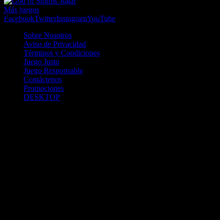
Jugar
Más juegos
Facebook
Twitter
Instagram
YouTube
Sobre Nosotros
Aviso de Privacidad
Términos y Condiciones
Juego Justo
Juego Responsable
Contáctenos
Promociones
DESKTOP
Betcha.pa es operado por ONJOC, CORP. una compañía registrada
en la República de Panamá, autorizada y regulada por la Junta de
Control de Juegos de la Repúlblica de Panamá a través del Contrato
de Admnistración y Operación de Juegos de Suerte y Azar a través
de Internet No. JCJ-03-2020, debidamente refrendado por la
Contraloría de la República de Panamá el día 15 de junio de 2020
con oficinas en Urbanización Costa del Este, PH Plaza Real,
Oficina 403, Corregimiento de Juan Díaz, República de Panamá,
localizables al telefóno +(507) 304-8693 y correo electrónico
info@onjoc.com
SPACEWONDER HOLDINGS LIMITED es una filial europea de