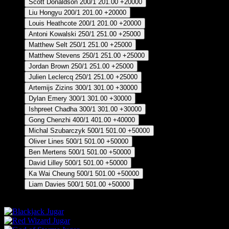
Scott Donaldson
200/1
201.00
+20000
Liu Hongyu
200/1
201.00
+20000
Louis Heathcote
200/1
201.00
+20000
Antoni Kowalski
250/1
251.00
+25000
Matthew Selt
250/1
251.00
+25000
Matthew Stevens
250/1
251.00
+25000
Jordan Brown
250/1
251.00
+25000
Julien Leclercq
250/1
251.00
+25000
Artemijs Zizins
300/1
301.00
+30000
Dylan Emery
300/1
301.00
+30000
Ishpreet Chadha
300/1
301.00
+30000
Gong Chenzhi
400/1
401.00
+40000
Michal Szubarczyk
500/1
501.00
+50000
Oliver Lines
500/1
501.00
+50000
Ben Mertens
500/1
501.00
+50000
David Lilley
500/1
501.00
+50000
Ka Wai Cheung
500/1
501.00
+50000
Liam Davies
500/1
501.00
+50000
1/2 Pronósticos posición 1-2
Jugar
Jugar