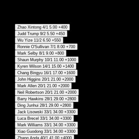
Crear Apuesta
RECUPERAR APUESTA DISPONIBLE
Ganador
Zhao Xintong
4/1
5.00
+400
Judd Trump
9/2
5.50
+450
Wu Yize
11/2
6.50
+550
Ronnie O'Sullivan
7/1
8.00
+700
Mark Selby
8/1
9.00
+800
Shaun Murphy
10/1
11.00
+1000
Kyren Wilson
14/1
15.00
+1400
Chang Bingyu
16/1
17.00
+1600
John Higgins
20/1
21.00
+2000
Mark Allen
20/1
21.00
+2000
Neil Robertson
20/1
21.00
+2000
Barry Hawkins
28/1
29.00
+2800
Ding Junhui
28/1
29.00
+2800
Jack Lisowski
33/1
34.00
+3300
Luca Brecel
33/1
34.00
+3300
Mark Williams
33/1
34.00
+3300
Xiao Guodong
33/1
34.00
+3300
Zhang Anda
40/1
41.00
+4000