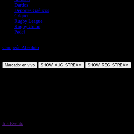
Dardos
Deportes Gaélicos
Críquet
Rugby League
Rugby Union
Padel
Snooker
Campeón Absoluto
World Championship 2027 - Ganador
Lunes, 03 May 2027 13:00:00
Marcador en vivo
SHOW_AUG_STREAM
SHOW_REG_STREAM
Ir a Evento
03 May 13:00