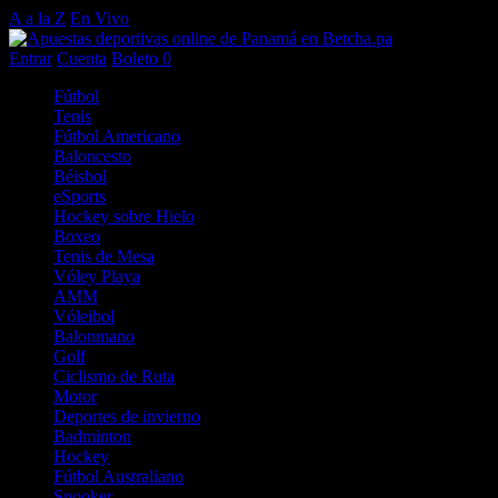
A a la Z
En Vivo
Entrar
Cuenta
Boleto
0
Fútbol
Tenis
Fútbol Americano
Baloncesto
Béisbol
eSports
Hockey sobre Hielo
Boxeo
Tenis de Mesa
Vóley Playa
AMM
Vóleibol
Balonmano
Golf
Ciclismo de Ruta
Motor
Deportes de invierno
Badminton
Hockey
Fútbol Australiano
Snooker