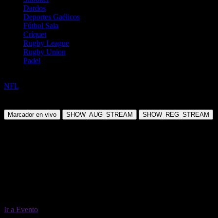
Dardos
Deportes Gaélicos
Fútbol Sala
Críquet
Rugby League
Rugby Union
Padel
Fútbol Americano
NFL
New England @ Seattle
Miércoles, 09 Sep 2026 19:20:00
Marcador en vivo
SHOW_AUG_STREAM
SHOW_REG_STREAM
Ir a Evento