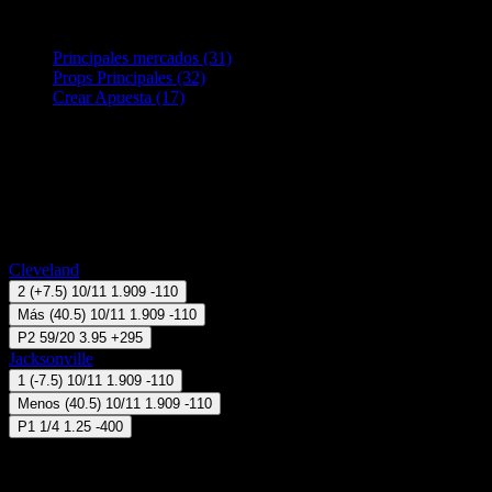
Todos los mercados (32)
Cambiar
Principales mercados (31)
Props Principales (32)
Crear Apuesta (17)
Crear Apuesta
RECUPERAR APUESTA DISPONIBLE
Uno contra Uno
Handicap = Desventaja
Totales
Ganará
Cleveland
2
(
+7.5
)
10/11
1.909
-110
Más
(
40.5
)
10/11
1.909
-110
P2
59/20
3.95
+295
Jacksonville
1
(
-7.5
)
10/11
1.909
-110
Menos
(
40.5
)
10/11
1.909
-110
P1
1/4
1.25
-400
Crear Apuesta
RECUPERAR APUESTA DISPONIBLE