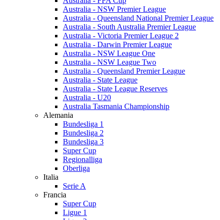
Australia - FFA Cup
Australia - NSW Premier League
Australia - Queensland National Premier League
Australia - South Australia Premier League
Australia - Victoria Premier League 2
Australia - Darwin Premier League
Australia - NSW League One
Australia - NSW League Two
Australia - Queensland Premier League
Australia - State League
Australia - State League Reserves
Australia - U20
Australia Tasmania Championship
Alemania
Bundesliga 1
Bundesliga 2
Bundesliga 3
Super Cup
Regionalliga
Oberliga
Italia
Serie A
Francia
Super Cup
Ligue 1