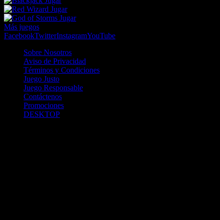
Jugar
Jugar
Jugar
Más juegos
Facebook
Twitter
Instagram
YouTube
Sobre Nosotros
Aviso de Privacidad
Términos y Condiciones
Juego Justo
Juego Responsable
Contáctenos
Promociones
DESKTOP
Betcha.pa es operado por ONJOC, CORP. una compañía registrada
en la República de Panamá, autorizada y regulada por la Junta de
Control de Juegos de la Repúlblica de Panamá a través del Contrato
de Admnistración y Operación de Juegos de Suerte y Azar a través
de Internet No. JCJ-03-2020, debidamente refrendado por la
Contraloría de la República de Panamá el día 15 de junio de 2020
con oficinas en Urbanización Costa del Este, PH Plaza Real,
Oficina 403, Corregimiento de Juan Díaz, República de Panamá,
localizables al telefóno +(507) 304-8693 y correo electrónico
info@onjoc.com