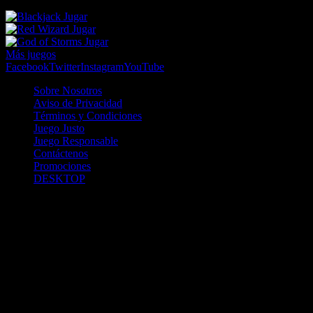
Jugar
Jugar
Jugar
Más juegos
Facebook
Twitter
Instagram
YouTube
Sobre Nosotros
Aviso de Privacidad
Términos y Condiciones
Juego Justo
Juego Responsable
Contáctenos
Promociones
DESKTOP
Betcha.pa es operado por ONJOC, CORP. una compañía registrada
en la República de Panamá, autorizada y regulada por la Junta de
Control de Juegos de la Repúlblica de Panamá a través del Contrato
de Admnistración y Operación de Juegos de Suerte y Azar a través
de Internet No. JCJ-03-2020, debidamente refrendado por la
Contraloría de la República de Panamá el día 15 de junio de 2020
con oficinas en Urbanización Costa del Este, PH Plaza Real,
Oficina 403, Corregimiento de Juan Díaz, República de Panamá,
localizables al telefóno +(507) 304-8693 y correo electrónico