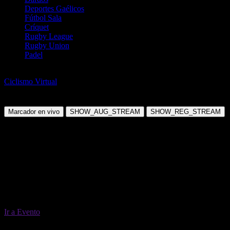
Deportes Gaélicos
Fútbol Sala
Críquet
Rugby League
Rugby Union
Padel
Ciclismo de Ruta
Ciclismo Virtual
1:52 Virtual Cycling
Jueves, 04 Jun 2026 07:52:00
Marcador en vivo
SHOW_AUG_STREAM
SHOW_REG_STREAM
Ir a Evento