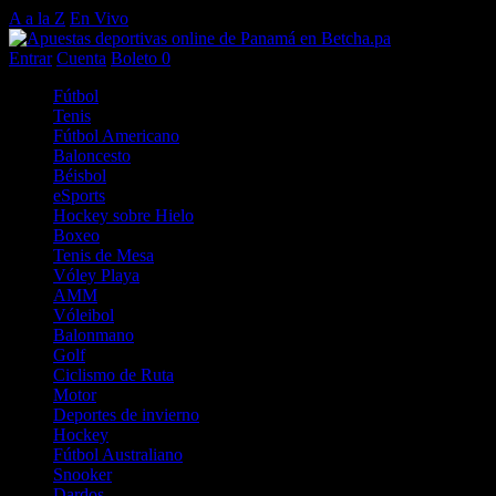
A a la Z
En Vivo
Entrar
Cuenta
Boleto
0
Fútbol
Tenis
Fútbol Americano
Baloncesto
Béisbol
eSports
Hockey sobre Hielo
Boxeo
Tenis de Mesa
Vóley Playa
AMM
Vóleibol
Balonmano
Golf
Ciclismo de Ruta
Motor
Deportes de invierno
Hockey
Fútbol Australiano
Snooker
Dardos