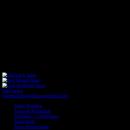
RESULTS
Ganador / G/P
Posición
DETAILS
1ª Posición
Roscoe Arms
2ª Posición
Toomas Musil
3ª Posición
Troy Loberg
4º
Rick Konkel
5to
Abram Masi
6ta
Neil Kirwan
7timo
Harry Slater
8avo
Julian Lane
Ganancia Forecast: 23.2
Ganancia Trifecta: 102.62
Jugar
Jugar
Jugar
Más juegos
Facebook
Twitter
Instagram
YouTube
Sobre Nosotros
Aviso de Privacidad
Términos y Condiciones
Juego Justo
Juego Responsable