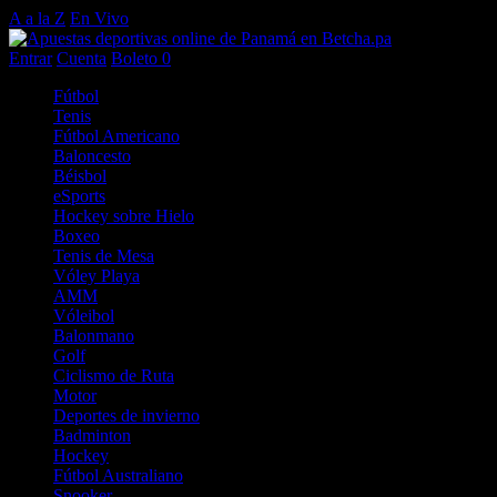
A a la Z
En Vivo
Entrar
Cuenta
Boleto
0
Fútbol
Tenis
Fútbol Americano
Baloncesto
Béisbol
eSports
Hockey sobre Hielo
Boxeo
Tenis de Mesa
Vóley Playa
AMM
Vóleibol
Balonmano
Golf
Ciclismo de Ruta
Motor
Deportes de invierno
Badminton
Hockey
Fútbol Australiano
Snooker