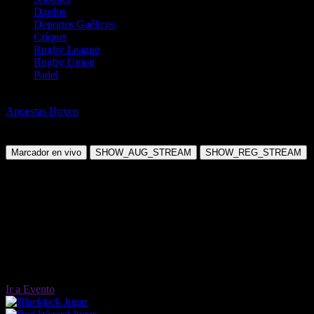
Dardos
Deportes Gaélicos
Críquet
Rugby League
Rugby Union
Padel
Boxeo
Apuestas Boxeo
Raymond Muratalla vs Robson Conceicao
Sábado, 01 Ago 2026 20:00:00
Marcador en vivo
SHOW_AUG_STREAM
SHOW_REG_STREAM
Ir a Evento
Jugar