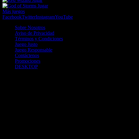
Jugar
Jugar
Más juegos
Facebook
Twitter
Instagram
YouTube
Sobre Nosotros
Aviso de Privacidad
Términos y Condiciones
Juego Justo
Juego Responsable
Contáctenos
Promociones
DESKTOP
Betcha.pa es operado por ONJOC, CORP. una compañía registrada
en la República de Panamá, autorizada y regulada por la Junta de
Control de Juegos de la Repúlblica de Panamá a través del Contrato
de Admnistración y Operación de Juegos de Suerte y Azar a través
de Internet No. JCJ-03-2020, debidamente refrendado por la
Contraloría de la República de Panamá el día 15 de junio de 2020
con oficinas en Urbanización Costa del Este, PH Plaza Real,
Oficina 403, Corregimiento de Juan Díaz, República de Panamá,
localizables al telefóno +(507) 304-8693 y correo electrónico
info@onjoc.com