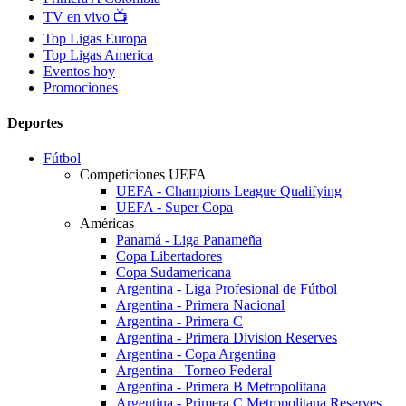
TV en vivo 📺
Top Ligas Europa
Top Ligas America
Eventos hoy
Promociones
Deportes
Fútbol
Competiciones UEFA
UEFA - Champions League Qualifying
UEFA - Super Copa
Américas
Panamá - Liga Panameña
Copa Libertadores
Copa Sudamericana
Argentina - Liga Profesional de Fútbol
Argentina - Primera Nacional
Argentina - Primera C
Argentina - Primera Division Reserves
Argentina - Copa Argentina
Argentina - Torneo Federal
Argentina - Primera B Metropolitana
Argentina - Primera C Metropolitana Reserves