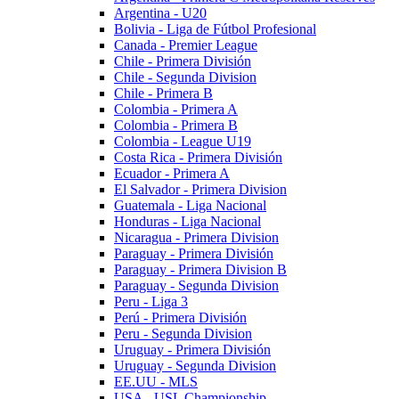
Argentina - U20
Bolivia - Liga de Fútbol Profesional
Canada - Premier League
Chile - Primera División
Chile - Segunda Division
Chile - Primera B
Colombia - Primera A
Colombia - Primera B
Colombia - League U19
Costa Rica - Primera División
Ecuador - Primera A
El Salvador - Primera Division
Guatemala - Liga Nacional
Honduras - Liga Nacional
Nicaragua - Primera Division
Paraguay - Primera División
Paraguay - Primera Division B
Paraguay - Segunda Division
Peru - Liga 3
Perú - Primera División
Peru - Segunda Division
Uruguay - Primera División
Uruguay - Segunda Division
EE.UU - MLS
USA - USL Championship