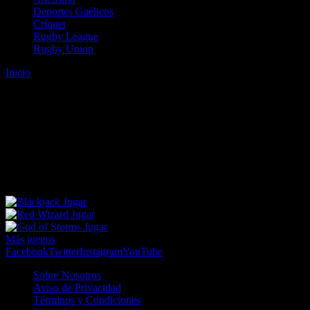
Deportes Gaélicos
Críquet
Rugby League
Rugby Union
Inicio
Error
ERROR 404 - NO SE HA ENCONTRADO EL
ARCHIVO
Lo sentimos pero no se ha podido localizar la página que estás
buscando. Es posible que hayas introducido una URL errónea o que
se haya producido un cambio en la dirección web. Para recibir
ayuda sobre la página a la que quieres acceder visita nuestro map
Jugar
Jugar
Jugar
Más juegos
Facebook
Twitter
Instagram
YouTube
Sobre Nosotros
Aviso de Privacidad
Términos y Condiciones