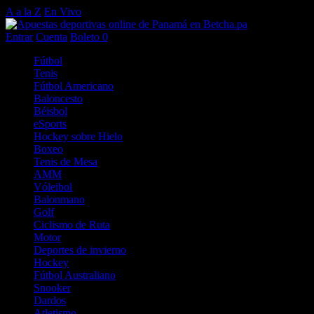
A a la Z
En Vivo
Entrar
Cuenta
Boleto
0
Fútbol
Tenis
Fútbol Americano
Baloncesto
Béisbol
eSports
Hockey sobre Hielo
Boxeo
Tenis de Mesa
AMM
Vóleibol
Balonmano
Golf
Ciclismo de Ruta
Motor
Deportes de invierno
Hockey
Fútbol Australiano
Snooker
Dardos
Atletismo