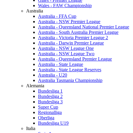
Gales - Premier League
Wales - FAW Championship
Australia
Australia - FFA Cup
Australia - NSW Premier League
Australia - Queensland National Premier League
Australia - South Australia Premier League
Australia - Victoria Premier League 2
Australia - Darwin Premier League
Australia - NSW League One
Australia - NSW League Two
Australia - Queensland Premier League
Australia - State League
Australia - State League Reserves
Australia - U20
Australia Tasmania Championship
Alemania
Bundesliga 1
Bundesliga 2
Bundesliga 3
Super Cup
Regionalliga
Oberliga
Bundesliga U19
Italia