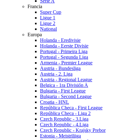
Serie A
Francia
Super Cup
Ligue 1
Ligue 2
National
Europa
Holanda - Eredivisie
Holanda - Eerste Divisie
Portugal - Primeira Liga
Portugal - Segunda Liga
Armenia - Premier League
Austria - Bundesliga
Austria - 2. Liga
Austria - Regional League
Belgica - 1ra División A
Bulgaria - First League
Bulgaria - Second League
Croatia - HNL
República Checa - First League
República Checa - Liga 2
Czech Republic - 3.Liga
Czech Republic - 4.Liga
Czech Republic - Krajsky Prebor
Estonia - Meistriliiga