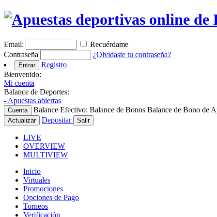
Email:
Recuérdame
Contraseña
¿Olvidaste tu contraseña?
Registro
Bienvenido:
Mi cuenta
Balance de Deportes
:
-
Apuestas abiertas
Balance Efectivo:
Balance de Bonos
Balance de Bono de A
Cuenta
Depositar
Actualizar
Salir
LIVE
OVERVIEW
MULTIVIEW
Inicio
Virtuales
Promociones
Opciones de Pago
Torneos
Verificación