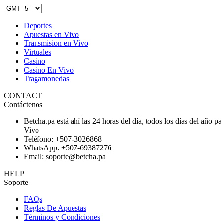
Deportes
Apuestas en Vivo
Transmision en Vivo
Virtuales
Casino
Casino En Vivo
Tragamonedas
CONTACT
Contáctenos
Betcha.pa está ahí las 24 horas del día, todos los días del año
Vivo
Teléfono:
+507-3026868
WhatsApp:
+507-69387276
Email:
soporte@betcha.pa
HELP
Soporte
FAQs
Reglas De Apuestas
Términos y Condiciones