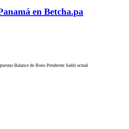
puestas
Balance de Bono Pendiente
Saldo actual