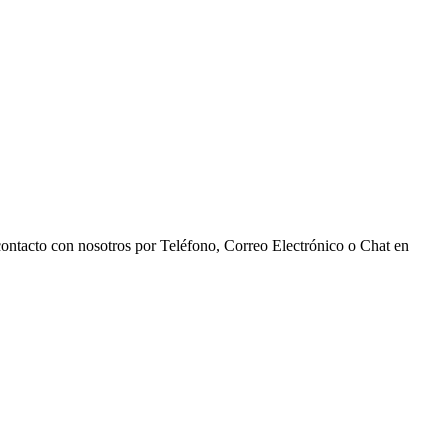
n contacto con nosotros por Teléfono, Correo Electrónico o Chat en