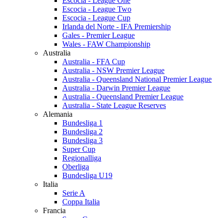
Escocia - League One
Escocia - League Two
Escocia - League Cup
Irlanda del Norte - IFA Premiership
Gales - Premier League
Wales - FAW Championship
Australia
Australia - FFA Cup
Australia - NSW Premier League
Australia - Queensland National Premier League
Australia - Darwin Premier League
Australia - Queensland Premier League
Australia - State League Reserves
Alemania
Bundesliga 1
Bundesliga 2
Bundesliga 3
Super Cup
Regionalliga
Oberliga
Bundesliga U19
Italia
Serie A
Coppa Italia
Francia