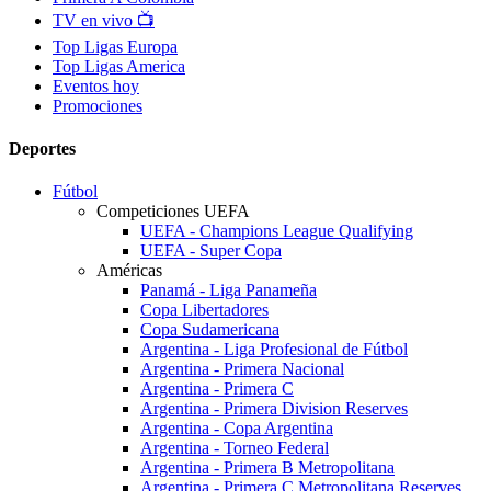
TV en vivo 📺
Top Ligas Europa
Top Ligas America
Eventos hoy
Promociones
Deportes
Fútbol
Competiciones UEFA
UEFA - Champions League Qualifying
UEFA - Super Copa
Américas
Panamá - Liga Panameña
Copa Libertadores
Copa Sudamericana
Argentina - Liga Profesional de Fútbol
Argentina - Primera Nacional
Argentina - Primera C
Argentina - Primera Division Reserves
Argentina - Copa Argentina
Argentina - Torneo Federal
Argentina - Primera B Metropolitana
Argentina - Primera C Metropolitana Reserves