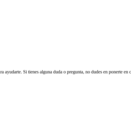
 para ayudarte. Si tienes alguna duda o pregunta, no dudes en ponerte e