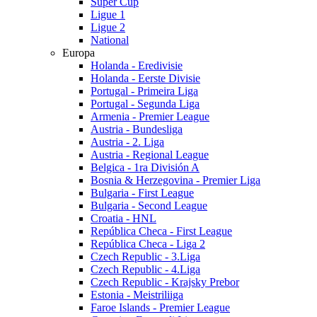
Super Cup
Ligue 1
Ligue 2
National
Europa
Holanda - Eredivisie
Holanda - Eerste Divisie
Portugal - Primeira Liga
Portugal - Segunda Liga
Armenia - Premier League
Austria - Bundesliga
Austria - 2. Liga
Austria - Regional League
Belgica - 1ra División A
Bosnia & Herzegovina - Premier Liga
Bulgaria - First League
Bulgaria - Second League
Croatia - HNL
República Checa - First League
República Checa - Liga 2
Czech Republic - 3.Liga
Czech Republic - 4.Liga
Czech Republic - Krajsky Prebor
Estonia - Meistriliiga
Faroe Islands - Premier League