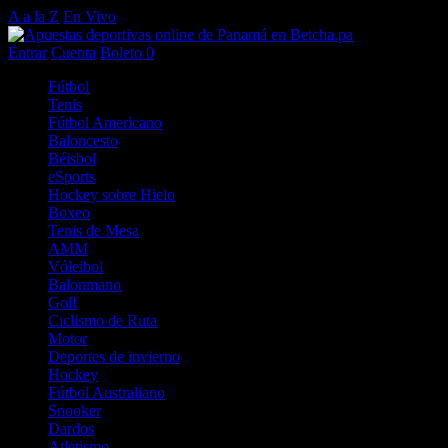
A a la Z
En Vivo
Entrar
Cuenta
Boleto
0
Fútbol
Tenis
Fútbol Americano
Baloncesto
Béisbol
eSports
Hockey sobre Hielo
Boxeo
Tenis de Mesa
AMM
Vóleibol
Balonmano
Golf
Ciclismo de Ruta
Motor
Deportes de invierno
Hockey
Fútbol Australiano
Snooker
Dardos
Atletismo