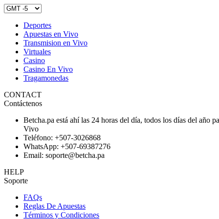
Deportes
Apuestas en Vivo
Transmision en Vivo
Virtuales
Casino
Casino En Vivo
Tragamonedas
CONTACT
Contáctenos
Betcha.pa está ahí las 24 horas del día, todos los días del año
Vivo
Teléfono:
+507-3026868
WhatsApp:
+507-69387276
Email:
soporte@betcha.pa
HELP
Soporte
FAQs
Reglas De Apuestas
Términos y Condiciones