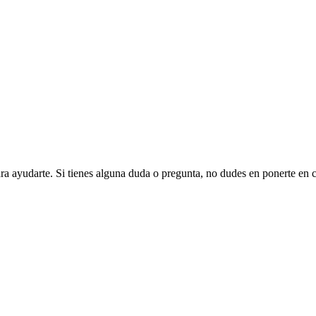
 para ayudarte. Si tienes alguna duda o pregunta, no dudes en ponerte e