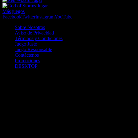
Jugar
Jugar
Más juegos
Facebook
Twitter
Instagram
YouTube
Sobre Nosotros
Aviso de Privacidad
Términos y Condiciones
Juego Justo
Juego Responsable
Contáctenos
Promociones
DESKTOP
Betcha.pa es operado por ONJOC, CORP. una compañía registrada
en la República de Panamá, autorizada y regulada por la Junta de
Control de Juegos de la Repúlblica de Panamá a través del Contrato
de Admnistración y Operación de Juegos de Suerte y Azar a través
de Internet No. JCJ-03-2020, debidamente refrendado por la
Contraloría de la República de Panamá el día 15 de junio de 2020
con oficinas en Urbanización Costa del Este, PH Plaza Real,
Oficina 403, Corregimiento de Juan Díaz, República de Panamá,
localizables al telefóno +(507) 304-8693 y correo electrónico
info@onjoc.com