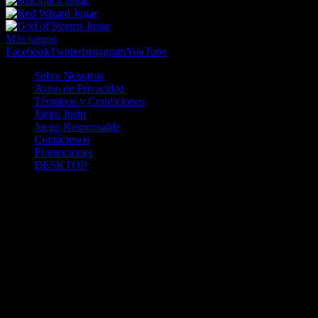
Jugar
Jugar
Jugar
Más juegos
Facebook
Twitter
Instagram
YouTube
Sobre Nosotros
Aviso de Privacidad
Términos y Condiciones
Juego Justo
Juego Responsable
Contáctenos
Promociones
DESKTOP
Betcha.pa es operado por ONJOC, CORP. una compañía registrada
en la República de Panamá, autorizada y regulada por la Junta de
Control de Juegos de la Repúlblica de Panamá a través del Contrato
de Admnistración y Operación de Juegos de Suerte y Azar a través
de Internet No. JCJ-03-2020, debidamente refrendado por la
Contraloría de la República de Panamá el día 15 de junio de 2020
con oficinas en Urbanización Costa del Este, PH Plaza Real,
Oficina 403, Corregimiento de Juan Díaz, República de Panamá,
localizables al telefóno +(507) 304-8693 y correo electrónico
info@onjoc.com