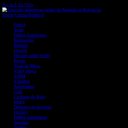
A a la Z
En Vivo
Entrar
Cuenta
Boleto
0
Fútbol
Tenis
Fútbol Americano
Baloncesto
Béisbol
eSports
Hockey sobre Hielo
Boxeo
Tenis de Mesa
Vóley Playa
AMM
Vóleibol
Balonmano
Golf
Ciclismo de Ruta
Motor
Deportes de invierno
Hockey
Fútbol Australiano
Snooker
Dardos