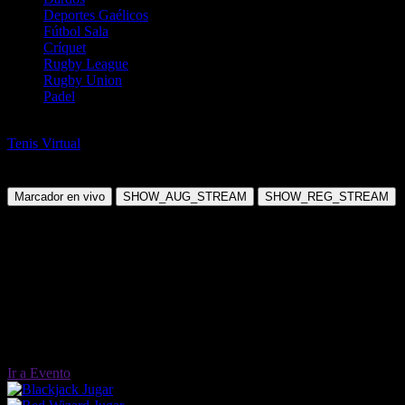
Deportes Gaélicos
Fútbol Sala
Críquet
Rugby League
Rugby Union
Padel
Tenis
Tenis Virtual
Ulderico Galanti-Emre Hansson
Jueves, 09 Jul 2026 11:37:00
Marcador en vivo
SHOW_AUG_STREAM
SHOW_REG_STREAM
Ir a Evento
Jugar