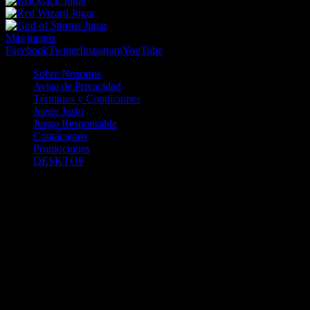
Jugar
Jugar
Jugar
Más juegos
Facebook
Twitter
Instagram
YouTube
Sobre Nosotros
Aviso de Privacidad
Términos y Condiciones
Juego Justo
Juego Responsable
Contáctenos
Promociones
DESKTOP
Betcha.pa es operado por ONJOC, CORP. una compañía registrada
en la República de Panamá, autorizada y regulada por la Junta de
Control de Juegos de la Repúlblica de Panamá a través del Contrato
de Admnistración y Operación de Juegos de Suerte y Azar a través
de Internet No. JCJ-03-2020, debidamente refrendado por la
Contraloría de la República de Panamá el día 15 de junio de 2020
con oficinas en Urbanización Costa del Este, PH Plaza Real,
Oficina 403, Corregimiento de Juan Díaz, República de Panamá,
localizables al telefóno +(507) 304-8693 y correo electrónico
info@onjoc.com