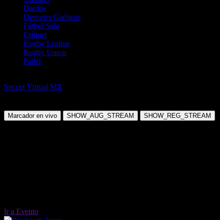
Dardos
Deportes Gaélicos
Fútbol Sala
Críquet
Rugby League
Rugby Union
Padel
Fútbol
Soccer Virtual MX
Honduras V Canadá
Jueves, 09 Jul 2026 11:59:00
Marcador en vivo
SHOW_AUG_STREAM
SHOW_REG_STREAM
Ir a Evento