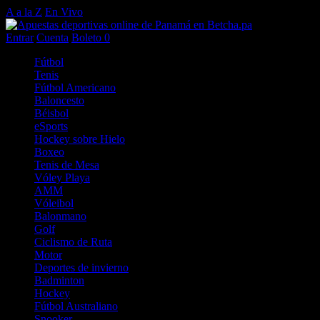
A a la Z
En Vivo
Entrar
Cuenta
Boleto
0
Fútbol
Tenis
Fútbol Americano
Baloncesto
Béisbol
eSports
Hockey sobre Hielo
Boxeo
Tenis de Mesa
Vóley Playa
AMM
Vóleibol
Balonmano
Golf
Ciclismo de Ruta
Motor
Deportes de invierno
Badminton
Hockey
Fútbol Australiano
Snooker