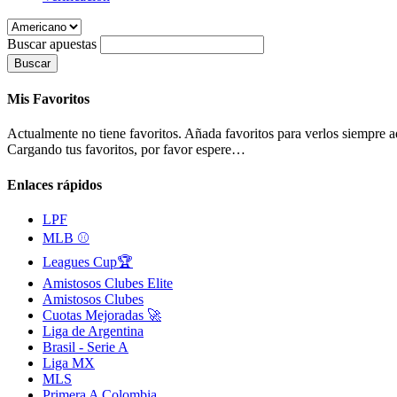
Buscar apuestas
Buscar
Mis Favoritos
Actualmente no tiene favoritos. Añada favoritos para verlos siempre a
Cargando tus favoritos, por favor espere…
Enlaces rápidos
LPF
MLB ⚾
Leagues Cup🏆
Amistosos Clubes Elite
Amistosos Clubes
Cuotas Mejoradas 🚀
Liga de Argentina
Brasil - Serie A
Liga MX
MLS
Primera A Colombia