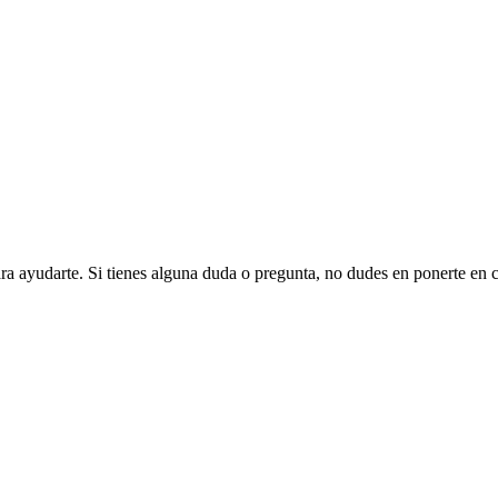
 para ayudarte. Si tienes alguna duda o pregunta, no dudes en ponerte e