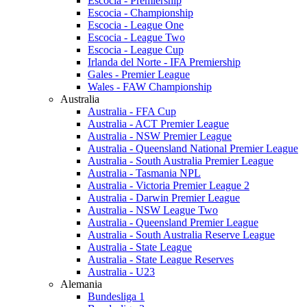
Escocia - Premiership
Escocia - Championship
Escocia - League One
Escocia - League Two
Escocia - League Cup
Irlanda del Norte - IFA Premiership
Gales - Premier League
Wales - FAW Championship
Australia
Australia - FFA Cup
Australia - ACT Premier League
Australia - NSW Premier League
Australia - Queensland National Premier League
Australia - South Australia Premier League
Australia - Tasmania NPL
Australia - Victoria Premier League 2
Australia - Darwin Premier League
Australia - NSW League Two
Australia - Queensland Premier League
Australia - South Australia Reserve League
Australia - State League
Australia - State League Reserves
Australia - U23
Alemania
Bundesliga 1