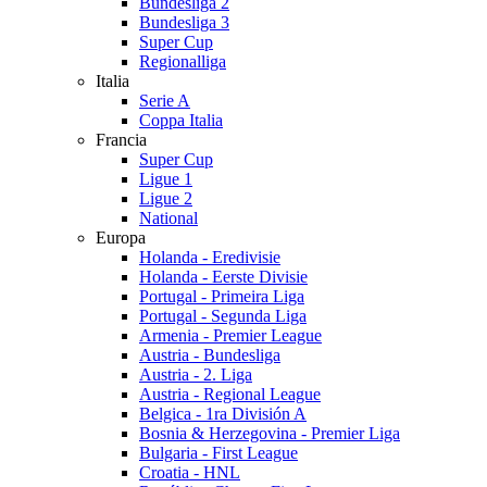
Bundesliga 2
Bundesliga 3
Super Cup
Regionalliga
Italia
Serie A
Coppa Italia
Francia
Super Cup
Ligue 1
Ligue 2
National
Europa
Holanda - Eredivisie
Holanda - Eerste Divisie
Portugal - Primeira Liga
Portugal - Segunda Liga
Armenia - Premier League
Austria - Bundesliga
Austria - 2. Liga
Austria - Regional League
Belgica - 1ra División A
Bosnia & Herzegovina - Premier Liga
Bulgaria - First League
Croatia - HNL