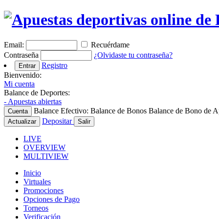
Email:
Recuérdame
Contraseña
¿Olvidaste tu contraseña?
Registro
Bienvenido:
Mi cuenta
Balance de Deportes
:
-
Apuestas abiertas
Balance Efectivo:
Balance de Bonos
Balance de Bono de A
Cuenta
Depositar
Actualizar
Salir
LIVE
OVERVIEW
MULTIVIEW
Inicio
Virtuales
Promociones
Opciones de Pago
Torneos
Verificación