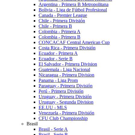
Argentina - Primera B Metropolitana
Bolivia - Liga de Fútbol Profesional
Canada - Premier League
Chile - Primera División
Chile - Primera B
Colombia - Primera A
Colombia - Primera B
CONCACAF Central American Cup
Costa Rica - Primera División
Ecuador - Primera A
Ecuador - Serie B
El Salvador - Primera Division
Guatemala - Liga Nacional
Nicaragua - Primera Division
Panama - Liga Prom
Paraguay - Primera División
Perú - Primera División
Uruguay - Primera División
Uruguay - Segunda Division
EE.UU - MLS
Venezuela - Primera División
CFU Club Championship
Brasil
Brasil - Serie A
Brasil - Serie B