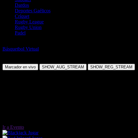
Dardos
Deportes Gaélicos
Críquet
Rugby League
Rugby Union
Padel
Baloncesto
Básquetbol Virtual
Memphis Ranchers V Golden State Dunkers
Jueves, 09 Jul 2026 12:41:00
Marcador en vivo
SHOW_AUG_STREAM
SHOW_REG_STREAM
Ir a Evento
Jugar