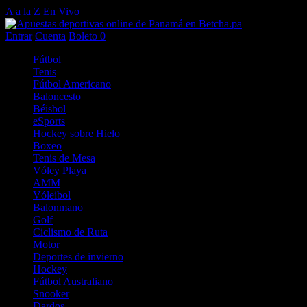
A a la Z
En Vivo
Entrar
Cuenta
Boleto
0
Fútbol
Tenis
Fútbol Americano
Baloncesto
Béisbol
eSports
Hockey sobre Hielo
Boxeo
Tenis de Mesa
Vóley Playa
AMM
Vóleibol
Balonmano
Golf
Ciclismo de Ruta
Motor
Deportes de invierno
Hockey
Fútbol Australiano
Snooker
Dardos