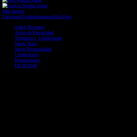
Jugar
Jugar
Más juegos
Facebook
Twitter
Instagram
YouTube
Sobre Nosotros
Aviso de Privacidad
Términos y Condiciones
Juego Justo
Juego Responsable
Contáctenos
Promociones
DESKTOP
Betcha.pa es operado por ONJOC, CORP. una compañía registrada
en la República de Panamá, autorizada y regulada por la Junta de
Control de Juegos de la Repúlblica de Panamá a través del Contrato
de Admnistración y Operación de Juegos de Suerte y Azar a través
de Internet No. JCJ-03-2020, debidamente refrendado por la
Contraloría de la República de Panamá el día 15 de junio de 2020
con oficinas en Urbanización Costa del Este, PH Plaza Real,
Oficina 403, Corregimiento de Juan Díaz, República de Panamá,
localizables al telefóno +(507) 304-8693 y correo electrónico
info@onjoc.com