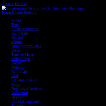
A a la Z
En Vivo
Entrar
Cuenta
Boleto
0
Fútbol
Tenis
Fútbol Americano
Baloncesto
Béisbol
eSports
Hockey sobre Hielo
Boxeo
Tenis de Mesa
Vóley Playa
AMM
Vóleibol
Balonmano
Golf
Ciclismo de Ruta
Motor
Deportes de invierno
Badminton
Hockey
Fútbol Australiano
Snooker