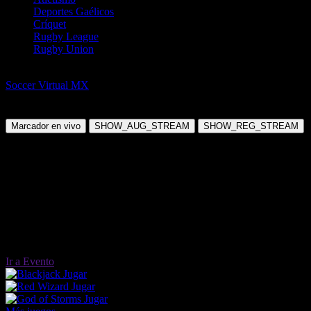
Deportes Gaélicos
Críquet
Rugby League
Rugby Union
Fútbol
Soccer Virtual MX
Celaya V Querétaro
Jueves, 09 Jul 2026 13:55:00
Marcador en vivo
SHOW_AUG_STREAM
SHOW_REG_STREAM
Ir a Evento
Jugar
Jugar
Jugar