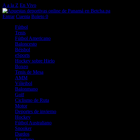
A a la Z
En Vivo
Entrar
Cuenta
Boleto
0
Fútbol
Tenis
Fútbol Americano
Baloncesto
Béisbol
eSports
Hockey sobre Hielo
Boxeo
Tenis de Mesa
AMM
Vóleibol
Balonmano
Golf
Ciclismo de Ruta
Motor
Deportes de invierno
Hockey
Fútbol Australiano
Snooker
Dardos
Atletismo