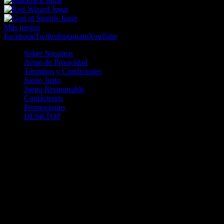
Jugar
Jugar
Jugar
Más juegos
Facebook
Twitter
Instagram
YouTube
Sobre Nosotros
Aviso de Privacidad
Términos y Condiciones
Juego Justo
Juego Responsable
Contáctenos
Promociones
DESKTOP
Betcha.pa es operado por ONJOC, CORP. una compañía registrada
en la República de Panamá, autorizada y regulada por la Junta de
Control de Juegos de la Repúlblica de Panamá a través del Contrato
de Admnistración y Operación de Juegos de Suerte y Azar a través
de Internet No. JCJ-03-2020, debidamente refrendado por la
Contraloría de la República de Panamá el día 15 de junio de 2020
con oficinas en Urbanización Costa del Este, PH Plaza Real,
Oficina 403, Corregimiento de Juan Díaz, República de Panamá,
localizables al telefóno +(507) 304-8693 y correo electrónico
info@onjoc.com