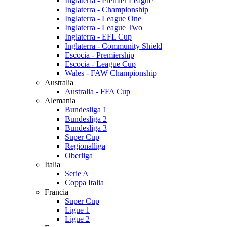
Inglaterra - Premier League
Inglaterra - Championship
Inglaterra - League One
Inglaterra - League Two
Inglaterra - EFL Cup
Inglaterra - Community Shield
Escocia - Premiership
Escocia - League Cup
Wales - FAW Championship
Australia
Australia - FFA Cup
Alemania
Bundesliga 1
Bundesliga 2
Bundesliga 3
Super Cup
Regionalliga
Oberliga
Italia
Serie A
Coppa Italia
Francia
Super Cup
Ligue 1
Ligue 2