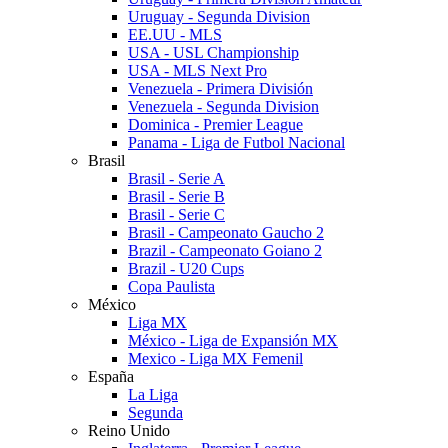
Uruguay - Segunda Division
EE.UU - MLS
USA - USL Championship
USA - MLS Next Pro
Venezuela - Primera División
Venezuela - Segunda Division
Dominica - Premier League
Panama - Liga de Futbol Nacional
Brasil
Brasil - Serie A
Brasil - Serie B
Brasil - Serie C
Brasil - Campeonato Gaucho 2
Brazil - Campeonato Goiano 2
Brazil - U20 Cups
Copa Paulista
México
Liga MX
México - Liga de Expansión MX
Mexico - Liga MX Femenil
España
La Liga
Segunda
Reino Unido