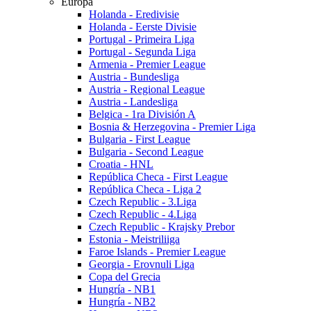
Europa
Holanda - Eredivisie
Holanda - Eerste Divisie
Portugal - Primeira Liga
Portugal - Segunda Liga
Armenia - Premier League
Austria - Bundesliga
Austria - Regional League
Austria - Landesliga
Belgica - 1ra División A
Bosnia & Herzegovina - Premier Liga
Bulgaria - First League
Bulgaria - Second League
Croatia - HNL
República Checa - First League
República Checa - Liga 2
Czech Republic - 3.Liga
Czech Republic - 4.Liga
Czech Republic - Krajsky Prebor
Estonia - Meistriliiga
Faroe Islands - Premier League
Georgia - Erovnuli Liga
Copa del Grecia
Hungría - NB1
Hungría - NB2