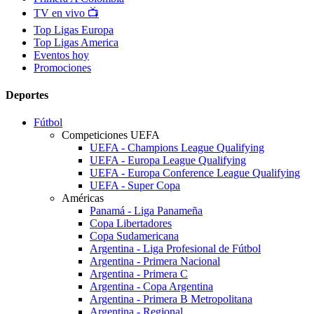
TV en vivo 📺
Top Ligas Europa
Top Ligas America
Eventos hoy
Promociones
Deportes
Fútbol
Competiciones UEFA
UEFA - Champions League Qualifying
UEFA - Europa League Qualifying
UEFA - Europa Conference League Qualifying
UEFA - Super Copa
Américas
Panamá - Liga Panameña
Copa Libertadores
Copa Sudamericana
Argentina - Liga Profesional de Fútbol
Argentina - Primera Nacional
Argentina - Primera C
Argentina - Copa Argentina
Argentina - Primera B Metropolitana
Argentina - Regional