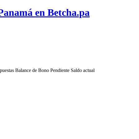
puestas
Balance de Bono Pendiente
Saldo actual