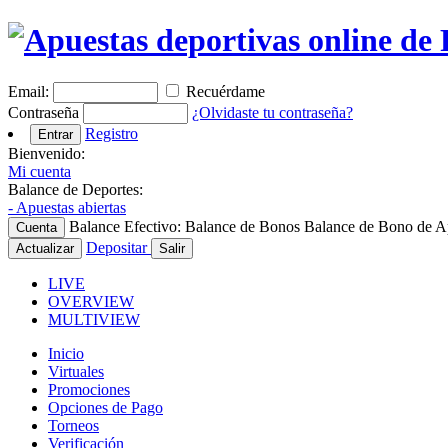
Email:
Recuérdame
Contraseña
¿Olvidaste tu contraseña?
Registro
Bienvenido:
Mi cuenta
Balance de Deportes
:
-
Apuestas abiertas
Balance Efectivo:
Balance de Bonos
Balance de Bono de A
Cuenta
Depositar
Actualizar
Salir
LIVE
OVERVIEW
MULTIVIEW
Inicio
Virtuales
Promociones
Opciones de Pago
Torneos
Verificación