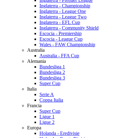
Inglaterra - Premier League
Inglaterra - Championship
Inglaterra - League One
Inglaterra - League Two
Inglaterra - EFL Cup
Inglaterra - Community Shield
Escocia - Premiership
Escocia - League Cup
Wales - FAW Championship
Australia
Australia - FFA Cup
Alemania
Bundesliga 1
Bundesliga 2
Bundesliga 3
Super Cup
Italia
Serie A
Coppa Italia
Francia
Super Cup
Ligue 1
Ligue 2
Europa
Holanda - Eredivisie