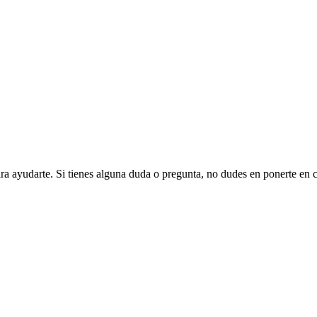
 para ayudarte. Si tienes alguna duda o pregunta, no dudes en ponerte e