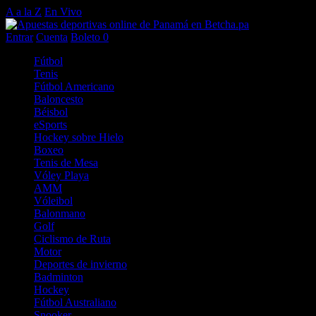
A a la Z
En Vivo
Entrar
Cuenta
Boleto
0
Fútbol
Tenis
Fútbol Americano
Baloncesto
Béisbol
eSports
Hockey sobre Hielo
Boxeo
Tenis de Mesa
Vóley Playa
AMM
Vóleibol
Balonmano
Golf
Ciclismo de Ruta
Motor
Deportes de invierno
Badminton
Hockey
Fútbol Australiano
Snooker