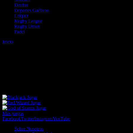
Dardos
Deportes Gaélicos
Críquet
Rugby League
Rugby Union
Padel
Inicio
Error
ERROR 404 - NO SE HA ENCONTRADO EL
ARCHIVO
Lo sentimos pero no se ha podido localizar la página que estás
buscando. Es posible que hayas introducido una URL errónea o que
se haya producido un cambio en la dirección web. Para recibir
ayuda sobre la página a la que quieres acceder visita nuestro map
Jugar
Jugar
Jugar
Más juegos
Facebook
Twitter
Instagram
YouTube
Sobre Nosotros