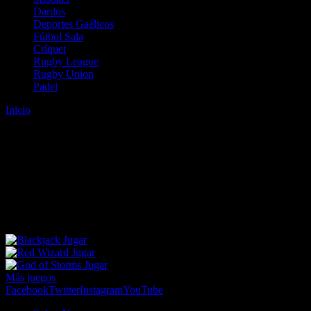
Dardos
Deportes Gaélicos
Fútbol Sala
Críquet
Rugby League
Rugby Union
Padel
Inicio
Error
ERROR 404 - NO SE HA ENCONTRADO EL
ARCHIVO
Lo sentimos pero no se ha podido localizar la página que estás
buscando. Es posible que hayas introducido una URL errónea o que
se haya producido un cambio en la dirección web. Para recibir
ayuda sobre la página a la que quieres acceder visita nuestro map
Jugar
Jugar
Jugar
Más juegos
Facebook
Twitter
Instagram
YouTube