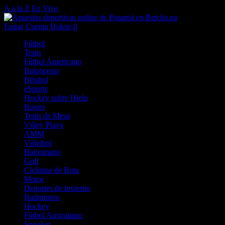
A a la Z
En Vivo
Entrar
Cuenta
Boleto
0
Fútbol
Tenis
Fútbol Americano
Baloncesto
Béisbol
eSports
Hockey sobre Hielo
Boxeo
Tenis de Mesa
Vóley Playa
AMM
Vóleibol
Balonmano
Golf
Ciclismo de Ruta
Motor
Deportes de invierno
Badminton
Hockey
Fútbol Australiano
Snooker