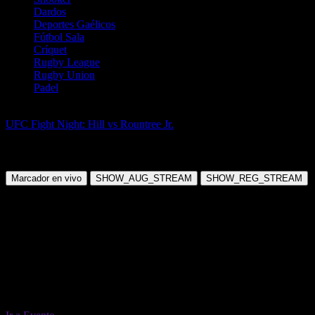
Dardos
Deportes Gaélicos
Fútbol Sala
Críquet
Rugby League
Rugby Union
Padel
AMM
UFC Fight Night: Hill vs Rountree Jr.
Rafael Fiziev vs Ignacio
Bahamondes
Sábado, 21 Jun 2025 16:18:00
Marcador en vivo
SHOW_AUG_STREAM
SHOW_REG_STREAM