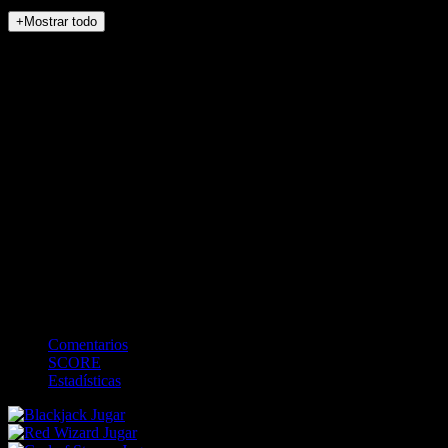
+Mostrar todo
NO_INCIDENTS
<
>
0
0
Bateando
-
BALLS
0
STRIKES
0
OUTS
0
Campo
Comentarios
SCORE
Estadísticas
Jugar
Jugar