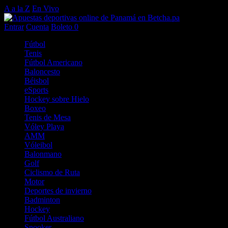
A a la Z
En Vivo
Entrar
Cuenta
Boleto
0
Fútbol
Tenis
Fútbol Americano
Baloncesto
Béisbol
eSports
Hockey sobre Hielo
Boxeo
Tenis de Mesa
Vóley Playa
AMM
Vóleibol
Balonmano
Golf
Ciclismo de Ruta
Motor
Deportes de invierno
Badminton
Hockey
Fútbol Australiano
Snooker