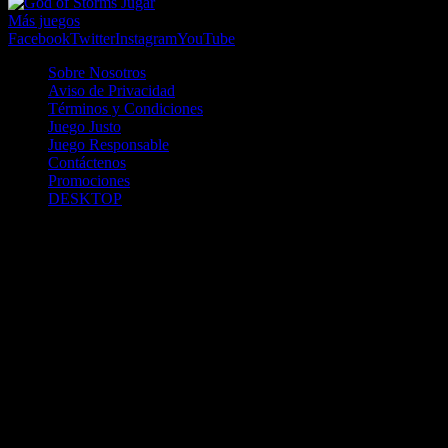
Jugar
Más juegos
Facebook
Twitter
Instagram
YouTube
Sobre Nosotros
Aviso de Privacidad
Términos y Condiciones
Juego Justo
Juego Responsable
Contáctenos
Promociones
DESKTOP
Betcha.pa es operado por ONJOC, CORP. una compañía registrada
en la República de Panamá, autorizada y regulada por la Junta de
Control de Juegos de la Repúlblica de Panamá a través del Contrato
de Admnistración y Operación de Juegos de Suerte y Azar a través
de Internet No. JCJ-03-2020, debidamente refrendado por la
Contraloría de la República de Panamá el día 15 de junio de 2020
con oficinas en Urbanización Costa del Este, PH Plaza Real,
Oficina 403, Corregimiento de Juan Díaz, República de Panamá,
localizables al telefóno +(507) 304-8693 y correo electrónico
info@onjoc.com
SPACEWONDER HOLDINGS LIMITED es una filial europea de