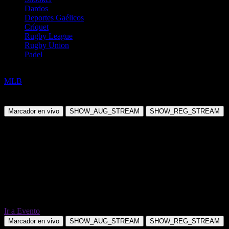
Dardos
Deportes Gaélicos
Críquet
Rugby League
Rugby Union
Padel
Béisbol
MLB
New York Yankees(M. Fried) @ Kansas City Royals(N.
Cameron)
Marcador en vivo
SHOW_AUG_STREAM
SHOW_REG_STREAM
Ir a Evento
Marcador en vivo
SHOW_AUG_STREAM
SHOW_REG_STREAM