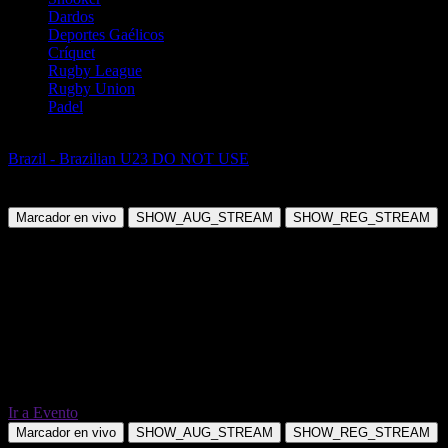
Dardos
Deportes Gaélicos
Críquet
Rugby League
Rugby Union
Padel
Fútbol
Brazil - Brazilian U23 DO NOT USE
AD Guarulhos SP vs Batatais
FC SP
Marcador en vivo
SHOW_AUG_STREAM
SHOW_REG_STREAM
Ir a Evento
Marcador en vivo
SHOW_AUG_STREAM
SHOW_REG_STREAM