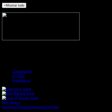
+Mostrar todo
NO_INCIDENTS
-
Gol
Tarjeta amarilla
Roja
Córner
Penalti
FKIC
Sustitución
0
-
-
-
-
-
-
0
-
-
-
-
-
-
Comentarios
SCORE
Estadísticas
Jugar
Jugar
Jugar
Más juegos
Facebook
Twitter
Instagram
YouTube