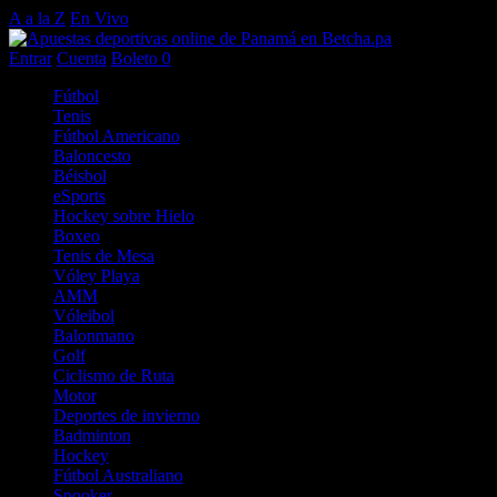
A a la Z
En Vivo
Entrar
Cuenta
Boleto
0
Fútbol
Tenis
Fútbol Americano
Baloncesto
Béisbol
eSports
Hockey sobre Hielo
Boxeo
Tenis de Mesa
Vóley Playa
AMM
Vóleibol
Balonmano
Golf
Ciclismo de Ruta
Motor
Deportes de invierno
Badminton
Hockey
Fútbol Australiano
Snooker