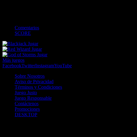
Challenger
-
-
-
-
Comentarios
SCORE
Jugar
Jugar
Jugar
Más juegos
Facebook
Twitter
Instagram
YouTube
Sobre Nosotros
Aviso de Privacidad
Términos y Condiciones
Juego Justo
Juego Responsable
Contáctenos
Promociones
DESKTOP
Betcha.pa es operado por ONJOC, CORP. una compañía registrada
en la República de Panamá, autorizada y regulada por la Junta de
Control de Juegos de la Repúlblica de Panamá a través del Contrato